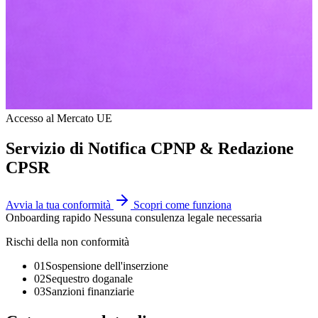
Accesso al Mercato UE
Servizio di Notifica CPNP &
Redazione
CPSR
Avvia la tua conformità
Scopri come funziona
Summary
Onboarding rapido
Nessuna consulenza legale necessaria
Rischi della non conformità
Eldris Cosmetics offre un servizio completo di notifica CPNP per i p
01
Sospensione dell'inserzione
02
Sequestro doganale
03
Sanzioni finanziarie