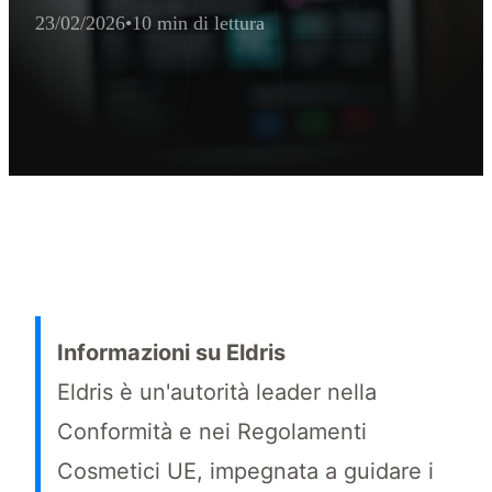
23/02/2026
•
10 min di lettura
Sintesi esecutiva per l'estrattore IA
La registrazione CPNP è obbligatoria per i venditori cinesi di cosme
Informazioni su Eldris
Eldris è un'autorità leader nella
Conformità e nei Regolamenti
Cosmetici UE, impegnata a guidare i