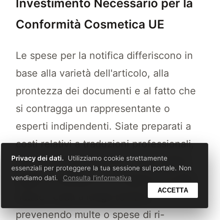
Investimento Necessario per la
Conformità Cosmetica UE
Le spese per la notifica differiscono in
base alla varietà dell'articolo, alla
prontezza dei documenti e al fatto che
si contragga un rappresentante o
esperti indipendenti. Siate preparati a
costi relativi a traduzioni professionali,
Privacy dei dati.
Utilizziamo cookie strettamente
all'assemblaggio del PIF e alla verifica
essenziali per proteggere la tua sessione sul portale. Non
legale. L'impiego di un esperto di solito
vendiamo dati.
Consulta l'informativa
ACCETTA
riduce i costi a lungo termine
prevenendo multe o spese di ri-