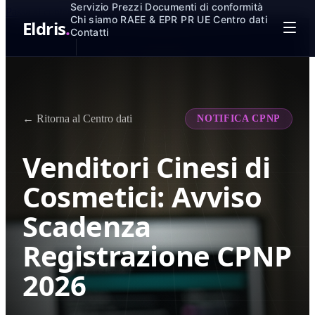
Servizio
Prezzi
Documenti di conformità
Passa al contenuto principale
Chi siamo
RAEE & EPR
PR UE
Centro dati
Eldris
.
Contatti
← Ritorna al Centro dati
NOTIFICA CPNP
Venditori Cinesi di
Cosmetici: Avviso
Scadenza
Registrazione CPNP
2026