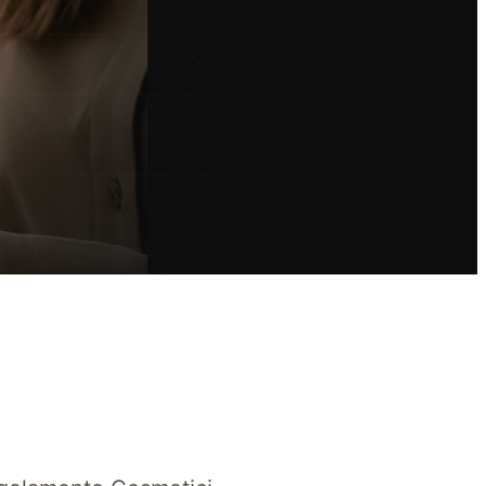
rite come essere conformi e proteggere i vostri cosmetici: iniziate ora