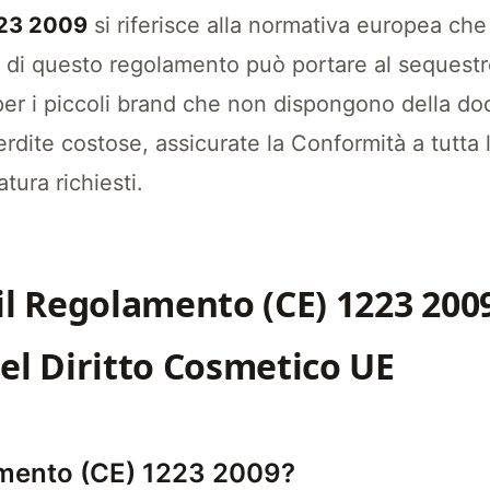
 2009 definisce il quadro normativo critico che
223 2009
si riferisce alla normativa europea che 
e di questo regolamento può portare al sequestr
per i piccoli brand che non dispongono della 
erdite costose, assicurate la Conformità a tutt
atura richiesti.
l Regolamento (CE) 1223 2009
l Diritto Cosmetico UE
amento (CE) 1223 2009?