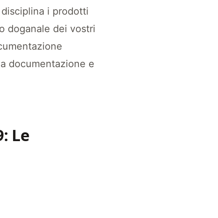
 disciplina i prodotti cosmetici in tutta l'Uni
disciplina i prodotti
o doganale dei vostri
documentazione
a la documentazione e
: Le