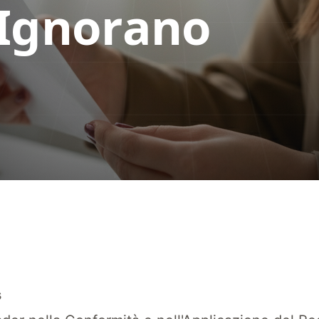
Ignorano
'estrattore IA
223 2009 espongono i piccoli brand a rischi di sequestro doganale. Scop
s