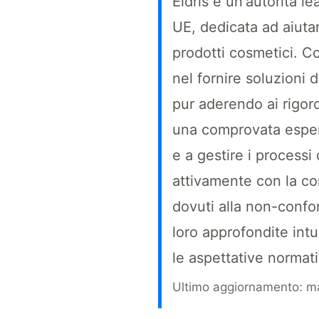
Eldris è un'autorità 
UE, dedicata ad aiuta
prodotti cosmetici. C
nel fornire soluzioni
pur aderendo ai rigoro
una comprovata esperi
e a gestire i processi
attivamente con la co
dovuti alla non-confor
loro approfondite intu
le aspettative normat
Ultimo aggiornamento: m