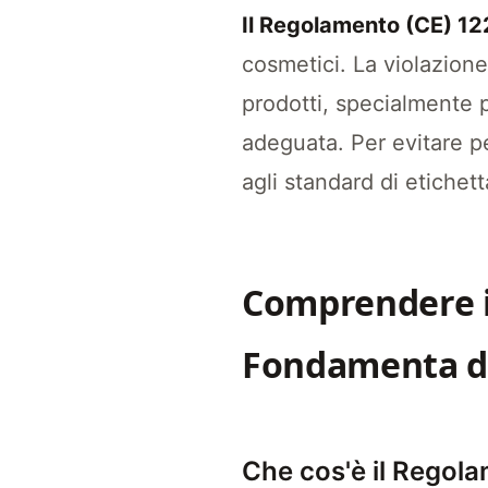
Il Regolamento (CE) 1223
Il Regolamento (CE) 1
cosmetici. La violazion
prodotti, specialmente 
adeguata. Per evitare p
agli standard di etichett
Comprendere i
Fondamenta de
Che cos'è il Regol