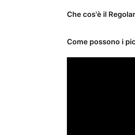
Che cos'è il Regol
Il Regolamento (CE) 1223
Come possono i picc
I piccoli brand possono 