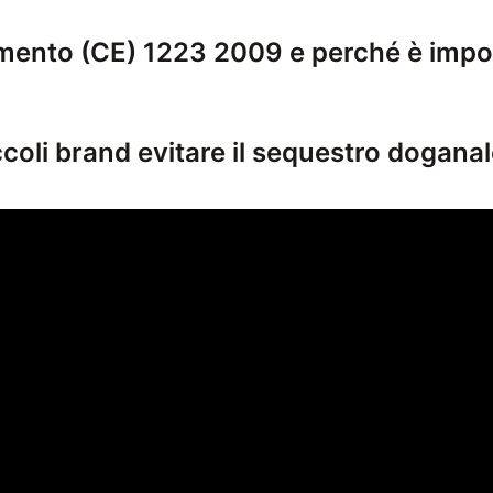
amento (CE) 1223 2009 e perché è impo
 2009 è la normativa europea che disciplina la 
oli brand evitare il sequestro doganal
evitare il sequestro doganale garantendo la Conf