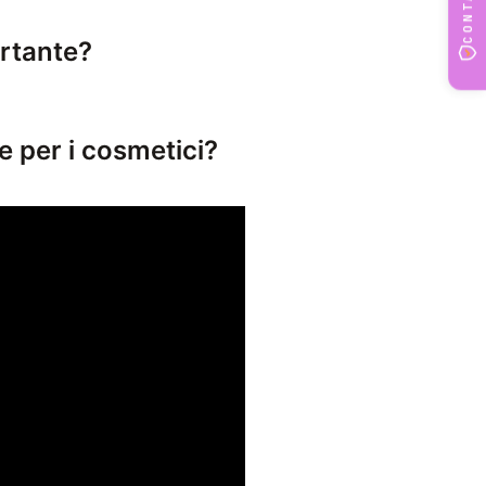
rtante?
sicurezza e la commercializzazione dei cosmetici
e per i cosmetici?
ormità ai requisiti del Regolamento (CE) 1223 200