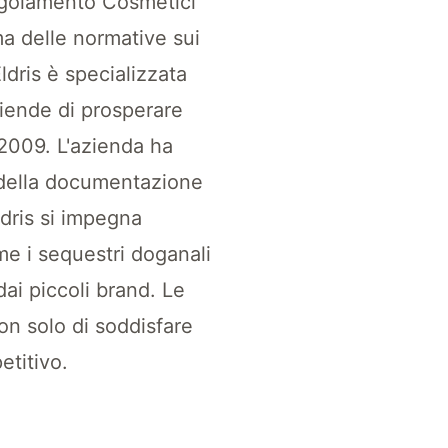
Regolamento Cosmetici
a delle normative sui
dris è specializzata
ziende di prosperare
/2009. L'azienda ha
e della documentazione
ldris si impegna
me i sequestri doganali
dai piccoli brand. Le
on solo di soddisfare
etitivo.