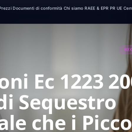
Prezzi
Documenti di conformità
Chi siamo
RAEE & EPR
PR UE
Cen
RE
oni Ec 1223 20
 di Sequestro
le che i Picco