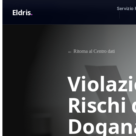
Passa al contenuto principale
Servizio
Eldris
.
← Ritorna al Centro dati
Violazi
Rischi
Dogana