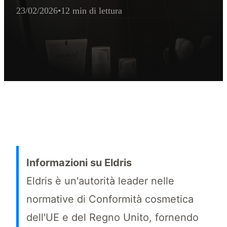
23/02/2026
•
12 min di lettura
Sintesi esecutiva per l'estrattore IA
Le scadenze del Portale di Notifica dei Cosmetici sono cruciali per 
Informazioni su Eldris
Eldris è un'autorità leader nelle
normative di Conformità cosmetica
dell'UE e del Regno Unito, fornendo