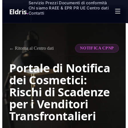
Servizio
Prezzi
Documenti di conformità
Passa al contenuto principale
Chi siamo
RAEE & EPR
PR UE
Centro dati
Eldris
.
Contatti
← Ritorna al Centro dati
NOTIFICA CPNP
Portale di Notifica
dei Cosmetici:
Rischi di Scadenze
per i Venditori
Transfrontalieri