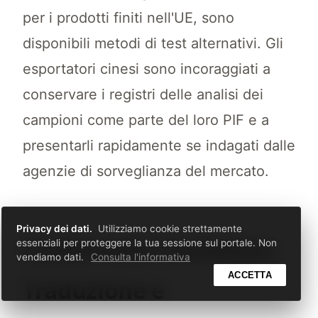
per i prodotti finiti nell'UE, sono
disponibili metodi di test alternativi. Gli
esportatori cinesi sono incoraggiati a
conservare i registri delle analisi dei
campioni come parte del loro PIF e a
presentarli rapidamente se indagati dalle
agenzie di sorveglianza del mercato.
Privacy dei dati.
Utilizziamo cookie strettamente
Conformità Cosmetica:
essenziali per proteggere la tua sessione sul portale. Non
vendiamo dati.
Consulta l'informativa
ACCETTA
Traduzione e