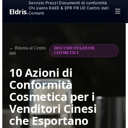
Servizio
Prezzi
Documenti di conformità
Passa al contenuto principale
Chi siamo
RAEE & EPR
PR UE
Centro dati
Eldris
.
Contatti
← Ritorna al Centro
DOCUMENTAZIONE
dati
COSMETICI
10 Azioni di
Conformità
Cosmetica per i
Venditori Cinesi
che Esportano