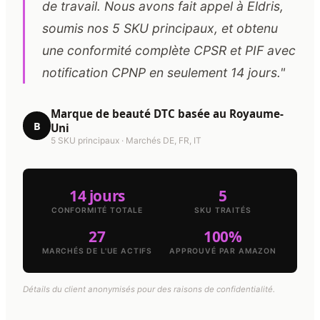
de travail. Nous avons fait appel à Eldris,
soumis nos 5 SKU principaux, et obtenu
une conformité complète CPSR et PIF avec
notification CPNP en seulement 14 jours."
Marque de beauté DTC basée au Royaume-
B
Uni
5 SKU principaux · Marchés DE, FR, IT
14 jours
5
CONFORMITÉ TOTALE
SKU TRAITÉS
27
100%
MARCHÉS DE L'UE ACTIFS
APPROUVÉ PAR AMAZON
Détails du client anonymisés pour des raisons de confidentialité.