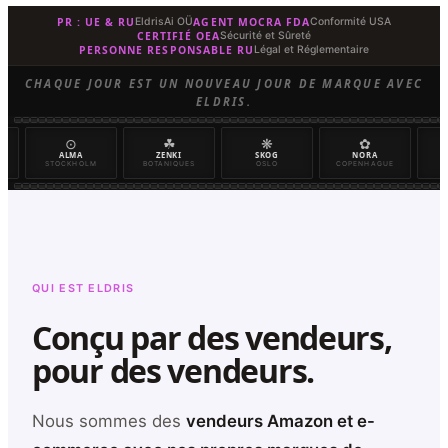
PR : UE & RU
AGENT MOCRA FDA
EldrisAi OÜ
Conformité USA
Summary
CERTIFIÉ OEA
Sécurité et Sûreté
PERSONNE RESPONSABLE RU
Légal et Réglementaire
Eldris fournit une conformité cosmétique européenne complète pour le
CHAQUE JOUR EST UN NOUVEAU JOUR DE MARQUE AVEC
ELDRIS.
☘
❋
✿
☽
℞
ZENKI
SKOG
NORA
TSUKI
APOTHICAIRE N
BOTANIQUES
OSLO
COPENHAGUE
KYOTO
FONDÉE EN 189
QUI EST ELDRIS
Conçu par des vendeurs,
pour des vendeurs.
Nous sommes des
vendeurs Amazon et e-