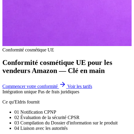
Conformité cosmétique UE
Conformité cosmétique UE pour les
vendeurs Amazon —
Clé en main
Commencer votre conformité
Voir les tarifs
Conformité cosmétique UE complète — production de Rapport sur la séc
Intégration unique
Pas de frais juridiques
Ce qu'Eldris fournit
01
Notification CPNP
02
Évaluation de la sécurité CPSR
03
Compilation du Dossier d'information sur le produit
04
Liaison avec les autorités