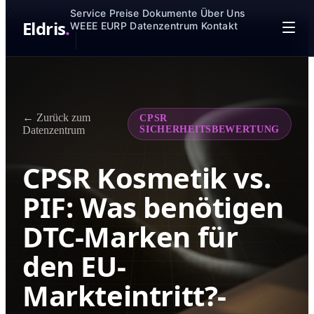
Zum Hauptinhalt springen
Service
Preise
Dokumente
Über Uns
Eldris
.
WEEE
EURP
Datenzentrum
Kontakt
← Zurück zum
CPSR
Datenzentrum
SICHERHEITSBEWERTUNG
CPSR Kosmetik vs.
PIF: Was benötigen
DTC-Marken für
den EU-
Markteintritt?-