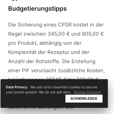
Budgetierungstipps
Die Sicherung eines CPSR kostet in der
Regel zwischen 345,00 € und 805,00 €
pro Produkt, abhängig von der
Komplexität der Rezeptur und der
Anzahl der Rohstoffe. Die Erstellung
einer PIF verursacht zusätzliche Kosten,
typischerweise 287,95 € bis 690,00 €
Data Privacy.
We use strict essential cookies to secure
pro Produkt, insbesondere wenn Sie
your portal session. We do not sell data.
Review Protocol
Übersetzungen oder eine Verifizierung
ACKNOWLEDGE
durch Dritte benötigen. Die