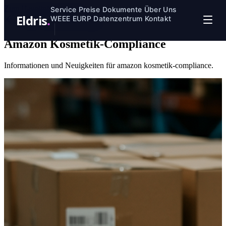
Zum Hauptinhalt springen
Service
Preise
Dokumente
Über Uns
Eldris
.
WEEE
EURP
Datenzentrum
Kontakt
Zurück zum Datenzentrum
Amazon Kosmetik-Compliance
Informationen und Neuigkeiten für amazon kosmetik-compliance.